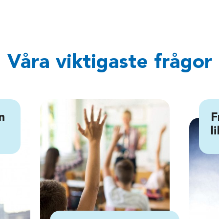
Våra viktigaste frågor
n
F
l