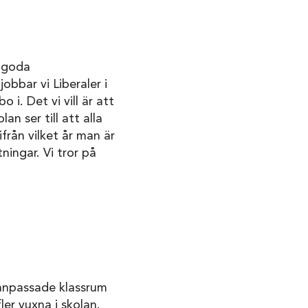
d goda
obbar vi Liberaler i
i. Det vi vill är att
an ser till att alla
ifrån vilket år man är
ningar. Vi tror på
danpassade klassrum
ler vuxna i skolan.