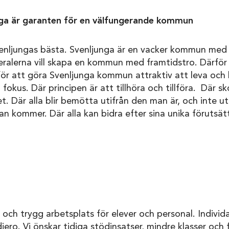
nga är garanten för en välfungerande kommun
Svenljungas bästa. Svenljunga är en vacker kommun me
beralerna vill skapa en kommun med framtidstro. Därför j
ör att göra Svenljunga kommun attraktiv att leva och bo 
okus. Där principen är att tillhöra och tillföra. Där skol
vet. Där alla blir bemötta utifrån den man är, och inte ut
an kommer. Där alla kan bidra efter sina unika förutsätt
 och trygg arbetsplats för elever och personal. Indivi
ro. Vi önskar tidiga stödinsatser, mindre klasser och f