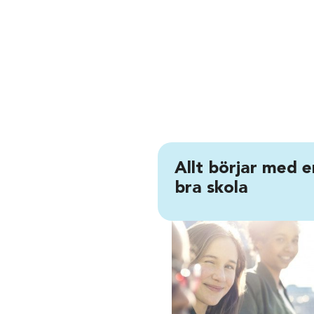
Allt börjar med e
bra skola