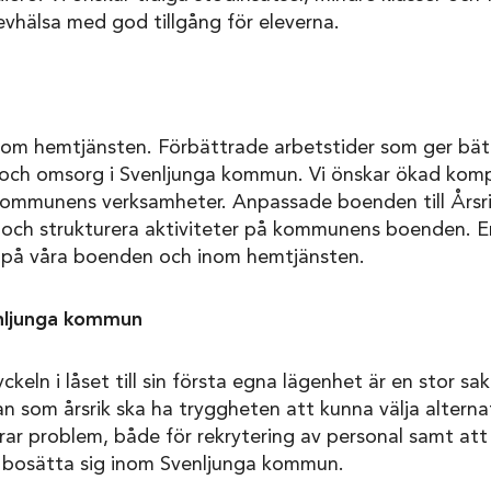
vhälsa med god tillgång för eleverna.
om hemtjänsten. Förbättrade arbetstider som ger bättre
 och omsorg i Svenljunga kommun. Vi önskar ökad kompe
 kommunens verksamheter. Anpassade boenden till Årsr
 och strukturera aktiviteter på kommunens boenden. 
ce på våra boenden och inom hemtjänsten.
enljunga kommun
ckeln i låset till sin första egna lägenhet är en stor sa
man som årsrik ska ha tryggheten att kunna välja altern
rar problem, både för rekrytering av personal samt at
er bosätta sig inom Svenljunga kommun.