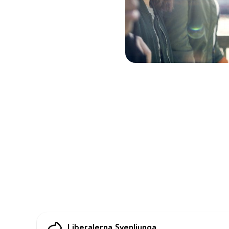
Liberalerna Svenljunga