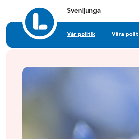
Sök på svenljunga.liberalerna.se
Svenljunga
Vår politik
Våra polit