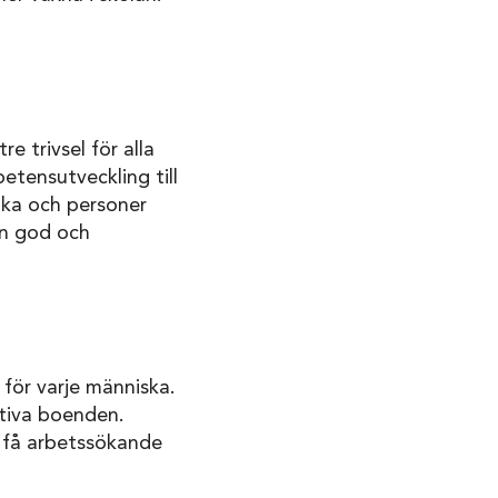
 trivsel för alla
tensutveckling till
ika och personer
En god och
k för varje människa.
ativa boenden.
t få arbetssökande