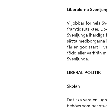
Liberalerna Svenlju
Vi jobbar för hela 
framtidsutsikter. Li
Svenljunga ihärdigt f
sätta medborgarna i f
får en god start i li
född eller varifrån m
Svenljunga.
LIBERAL POLITIK
Skolan
Det ska vara en lugn
behövs som ger studie